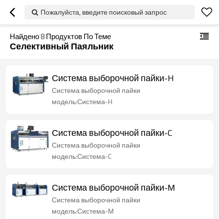
Пожалуйста, введите поисковый запрос
Найдено
8
Продуктов По Теме
Селективный Паяльник
Система выборочной пайки-H
Система выборочной пайки
модель:Система-H
Система выборочной пайки-C
Система выборочной пайки
модель:Система-C
Система выборочной пайки-М
Система выборочной пайки
модель:Система-М