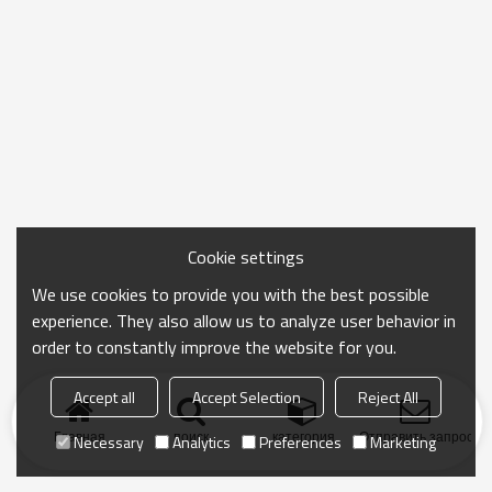
Cookie settings
We use cookies to provide you with the best possible
experience. They also allow us to analyze user behavior in
order to constantly improve the website for you.
Accept all
Accept Selection
Reject All
Главная
поиск
категория
Отправить запрос
Necessary
Analytics
Preferences
Marketing