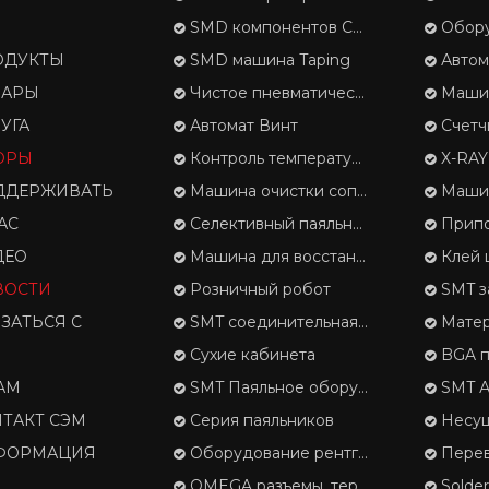
SMD компонентов Счетчик
Оборудов
ОДУКТЫ
SMD машина Taping
Автоматичес
ВАРЫ
Чистое пневматический трафарета
Машина для
УГА
Автомат Винт
Счетчи
ОРЫ
Контроль температуры
X-RAY 
ДДЕРЖИВАТЬ
Машина очистки сопла
Машина 
АС
Селективный паяльник
Припой
ДЕО
Машина для восстановления отложений припоя
Клей 
ВОСТИ
Розничный робот
SMT з
ЗАТЬСЯ С
SMT соединительная лента
Матери
И
Сухие кабинета
BGA п
АМ
SMT Паяльное оборудование
SMT Автомат
ТАКТ СЭМ
Серия паяльников
Несущая лента, 
ФОРМАЦИЯ
Оборудование рентгеновского контроля
Перевозчи
OMEGA разъемы, термопары
Solde