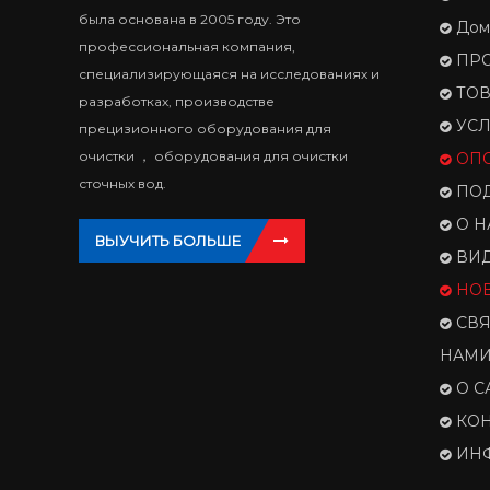
была основана в 2005 году. Это
Дом
профессиональная компания,
ПР
специализирующаяся на исследованиях и
ТО
разработках, производстве
УСЛ
прецизионного оборудования для
очистки ， оборудования для очистки
ОП
сточных вод.
ПО
О Н
ВЫУЧИТЬ БОЛЬШЕ
ВИ
НО
СВЯ
НАМ
О С
КОН
ИН