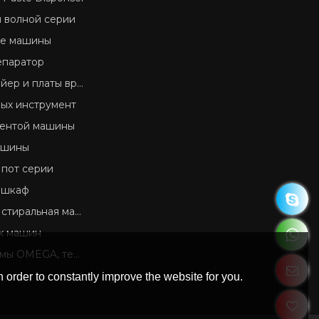
 волной серии
ие машины
епаратор
платы вручение оборудования
ых инструмент
ентой машины
ашины
 пот серии
 шкаф
стиральная машина
х машин
 OMEGA, термопары
 order to constantly improve the website for you.