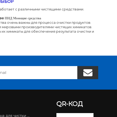
ВЫБОР
аботает с различными чистящими средствами.
ве
ПНД Моющие средства
тва очень важны для процесса очистки продуктов.
и мировыми производителями чистящих химикатов.
их химикаты для обеспечения результата очистки и
QR-КОД
 для чистки SMT