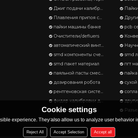
Джиг подачи калибровки
Пайки
Плавления припоя серии
Друг
пайки машины банке
pcb с
Очистители/defluers
Конвейер и 
автоматический винт замок машины
Научн
smd компоненты счетчик
smd л
smd пакет материал
пгт м
паяльной пасты смеситель
пайка
дозирования робота
сухой
рентгеновская система контроля
сопла 
фидер калибровки джиг
други
Cookie settings
Другие машины
Разъемы
другие
ible experience. They also allow us to analyze user behavior in
Reject All
Accept Selection
Accept all