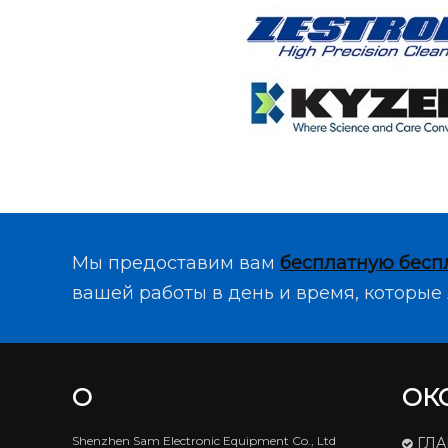
Мы предоставим вам
бесплатную бесп
вашей работы в день и время, которые 
О
ОК
Shenzhen Sam Electronic Equipment Co., Ltd
ГЛ