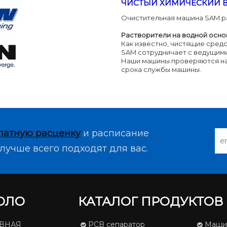
ЧИСТЫЙ ХИМИЧЕСКИЙ 
Очистительная машина SAM р
Растворители на водной осно
Как известно, чистящие средс
SAM сотрудничает с ведущим
Наши машины проверяются на 
срока службы машины.
латную расценку
и расписание
лучше всего подходят для вас.
ОЛО
КАТАЛОГ ПРОДУКТОВ
АВНАЯ
PCB сепаратор
Машина