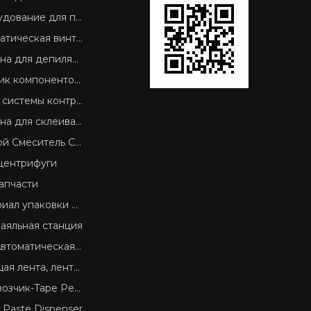
ание для печатных плат
кая винтовая запорная машина
 депиляции печатных плат
к компонентов SMD
системы контроля
для склеивания SMD
 Смеситель Cream
центрифуги
апчасти
ал упаковки SMD
аяльная станция
ическая машина для резки ленты
лента крышки, пластиковые изделия Reel
к-Tape Peel сил Tester
r Paste Dispenser