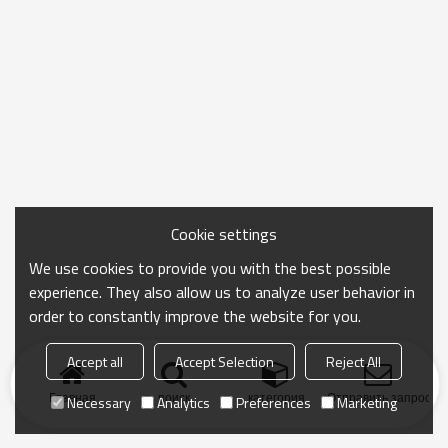
Cookie settings
We use cookies to provide you with the best possible
experience. They also allow us to analyze user behavior in
order to constantly improve the website for you.
Accept all
Accept Selection
Reject All
Главная
поиск
категория
Отправить запрос
Necessary
Analytics
Preferences
Marketing