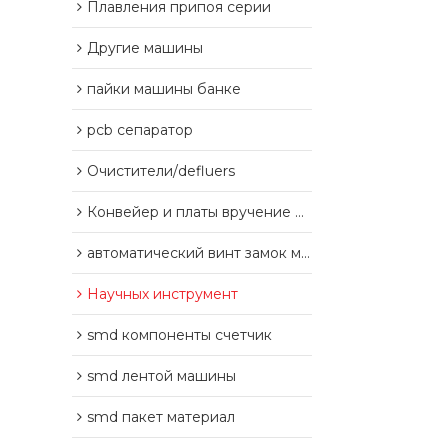
Плавления припоя серии
Другие машины
пайки машины банке
pcb сепаратор
Очистители/defluers
Конвейер и платы вручение оборудования
автоматический винт замок машины
Научных инструмент
smd компоненты счетчик
smd лентой машины
smd пакет материал