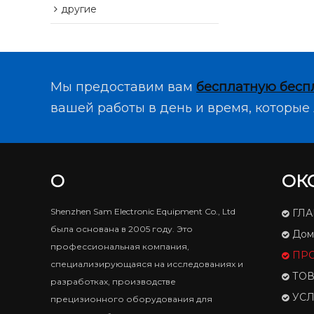
другие
Мы предоставим вам
бесплатную бесп
вашей работы в день и время, которые 
О
ОК
Shenzhen Sam Electronic Equipment Co., Ltd
ГЛ
была основана в 2005 году. Это
Дом
профессиональная компания,
ПР
специализирующаяся на исследованиях и
ТО
разработках, производстве
УСЛ
прецизионного оборудования для