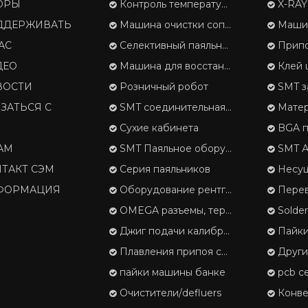
ОРЫ
Контроль температуры
X-RAY 
ДДЕРЖИВАТЬ
Машина очистки сопла
Машина 
АС
Селективный паяльник
Припой
ДЕО
Машина для восстановления отложений припоя
Клей 
ВОСТИ
Розничный робот
SMT з
ЗАТЬСЯ С
SMT соединительная лента
Матери
И
Сухие кабинета
BGA п
АМ
SMT Паяльное оборудование
SMT Автомат
ТАКТ СЭМ
Серия паяльников
Несущая лента, 
ФОРМАЦИЯ
Оборудование рентгеновского контроля
Перевозчи
OMEGA разъемы, термопары
Solde
Джиг подачи калибровки
Пайки
Плавления припоя серии
Друг
пайки машины банке
pcb с
Очистители/defluers
Конвейер и 