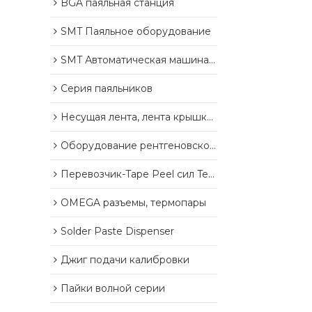
BGA паяльная станция
SMT Паяльное оборудование
SMT Автоматическая машина для резки ленты
Серия паяльников
Несущая лента, лента крышки, пластиковые изделия Reel
Оборудование рентгеновского контроля
Перевозчик-Tape Peel сил Tester
OMEGA разъемы, термопары
Solder Paste Dispenser
Джиг подачи калибровки
Пайки волной серии