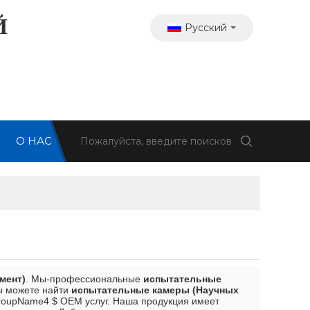
Й
Русский
О НАС
Я
мент)
. Мы-профессиональные
испытательные
вы можете найти
испытательные камеры (Научных
GroupName4 $ OEM услуг. Наша продукция имеет