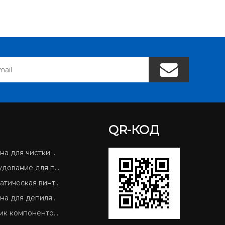
QR-КОД
 для чистки SMT
ание для печатных плат
кая винтовая запорная машина
 депиляции печатных плат
к компонентов SMD