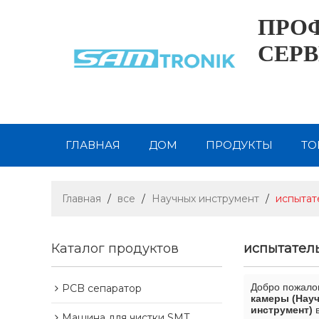
ПРО
СЕРВ
ГЛАВНАЯ
ДОМ
ПРОДУКТЫ
ТО
ВИДЕО
НОВОСТИ
СВЯЗАТЬСЯ С 
Главная
/
все
/
Научных инструмент
/
испытат
Каталог продуктов
испытател
Добро пожало
PCB сепаратор
камеры (Науч
инструмент)
в
Машина для чистки SMT