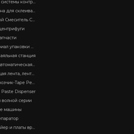
системы контроля
для склеивания SMD
 Смеситель Cream
центрифуги
апчасти
ал упаковки SMD
аяльная станция
ическая машина для резки ленты
лента крышки, пластиковые изделия Reel
к-Tape Peel сил Tester
r Paste Dispenser
 волной серии
ие машины
епаратор
платы вручение оборудования