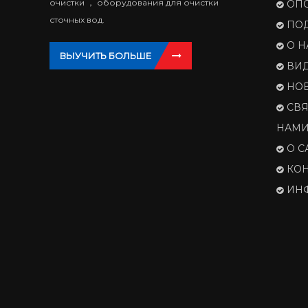
очистки ， оборудования для очистки
ОП
сточных вод.
ПО
О Н
ВЫУЧИТЬ БОЛЬШЕ
ВИ
НО
СВЯ
НАМ
О С
КОН
ИН