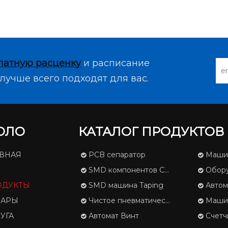
латную расценку
и расписание
лучше всего подходят для вас.
ОЛО
КАТАЛОГ ПРОДУКТОВ
АВНАЯ
PCB сепаратор
Машина
SMD компонентов Счетчик
Оборудов
ОДУКТЫ
SMD машина Taping
Автоматичес
ВАРЫ
Чистое пневматический трафарета
Машина для
УГА
Автомат Винт
Счетчи