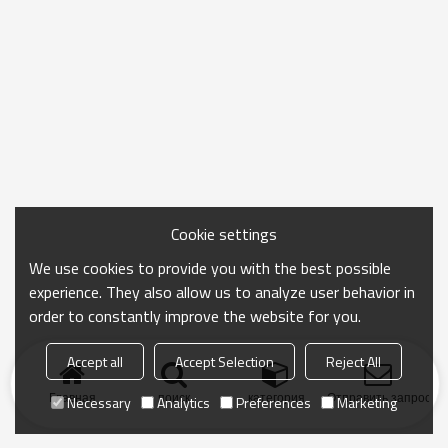
Cookie settings
We use cookies to provide you with the best possible
experience. They also allow us to analyze user behavior in
order to constantly improve the website for you.
Accept all
Accept Selection
Reject All
Главная
поиск
категория
Отправить запрос
Necessary
Analytics
Preferences
Marketing