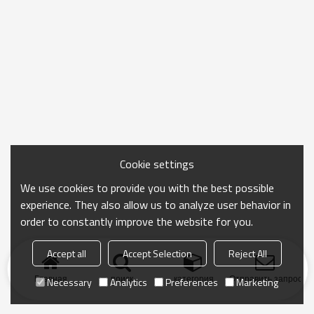
Cookie settings
We use cookies to provide you with the best possible
experience. They also allow us to analyze user behavior in
order to constantly improve the website for you.
Accept all
Accept Selection
Reject All
Главная
поиск
категория
Отправить запрос
Necessary
Analytics
Preferences
Marketing