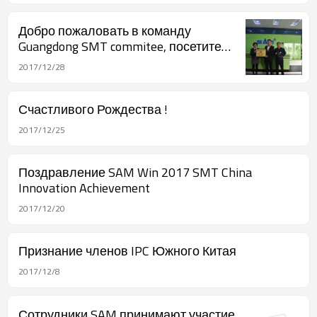
Добро пожаловать в команду
Guangdong SMT commitee, посетите
SAM Factory
2017/12/28
Счастливого Рождества !
2017/12/25
Поздравление SAM Win 2017 SMT China
Innovation Achievement
2017/12/20
Признание членов IPC Южного Китая
2017/12/8
Сотрудники SAM принимают участие