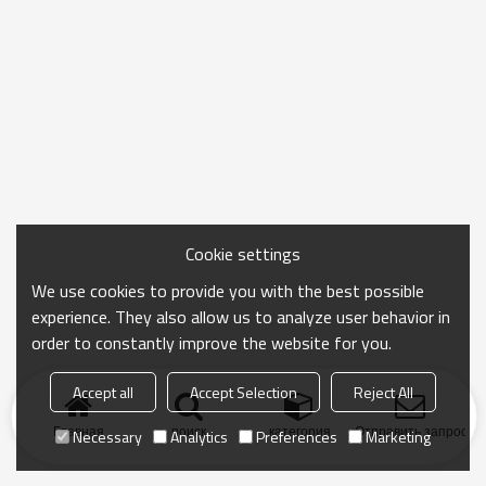
Cookie settings
We use cookies to provide you with the best possible
experience. They also allow us to analyze user behavior in
order to constantly improve the website for you.
Accept all
Accept Selection
Reject All
Главная
поиск
категория
Отправить запрос
Necessary
Analytics
Preferences
Marketing