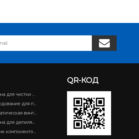
QR-КОД
 для чистки SMT
ание для печатных плат
кая винтовая запорная машина
 депиляции печатных плат
к компонентов SMD