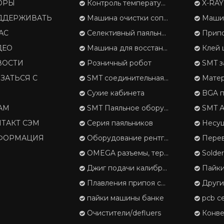
ОРЫ
Контроль температуры
X-RAY 
ДДЕРЖИВАТЬ
Машина очистки сопла
Машина 
АС
Селективный паяльник
Припой
ДЕО
Машина для восстановления отложений припоя
Клей 
ВОСТИ
Розничный робот
SMT з
ЗАТЬСЯ С
SMT соединительная лента
Матери
И
Сухие кабинета
BGA п
АМ
SMT Паяльное оборудование
SMT Автомат
ТАКТ СЭМ
Серия паяльников
Несущая лента, 
ФОРМАЦИЯ
Оборудование рентгеновского контроля
Перевозчи
OMEGA разъемы, термопары
Solde
Джиг подачи калибровки
Пайки
Плавления припоя серии
Друг
пайки машины банке
pcb с
Очистители/defluers
Конвейер и 