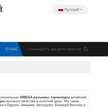
Й
Русский
О НАС
Я
ссиональные
OMEGA разъемы, термопары
китайский
ары
высокого качества и льготной цены. Мы также
и в Европе, Америке, Австралии, Ближней Востоке и