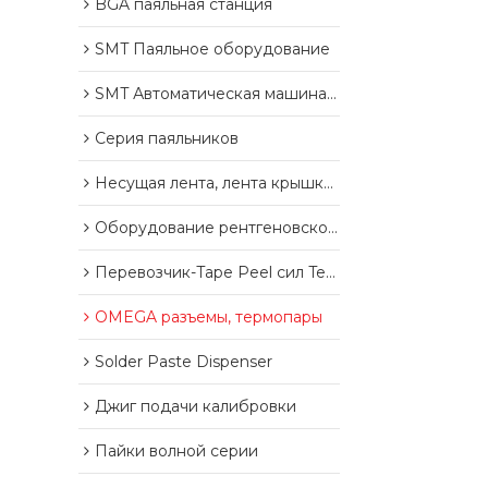
BGA паяльная станция
SMT Паяльное оборудование
SMT Автоматическая машина для резки ленты
Серия паяльников
Несущая лента, лента крышки, пластиковые изделия Reel
Оборудование рентгеновского контроля
Перевозчик-Tape Peel сил Tester
OMEGA разъемы, термопары
Solder Paste Dispenser
Джиг подачи калибровки
Пайки волной серии