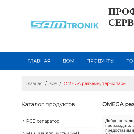
ПРО
СЕРВ
ГЛАВНАЯ
ДОМ
ПРОДУКТЫ
ТО
ВИДЕО
НОВОСТИ
СВЯЗАТЬСЯ С 
Главная
/
все
/
OMEGA разъемы, термопары
Каталог продуктов
OMEGA раз
Добро пожало
PCB сепаратор
производитель
предоставим в
Машина для чистки SMT