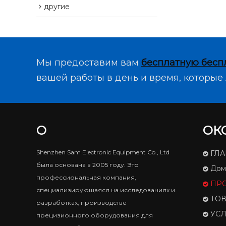
другие
Мы предоставим вам
бесплатную бесп
вашей работы в день и время, которые 
О
ОК
Shenzhen Sam Electronic Equipment Co., Ltd
ГЛ
была основана в 2005 году. Это
Дом
профессиональная компания,
ПР
специализирующаяся на исследованиях и
ТО
разработках, производстве
УСЛ
прецизионного оборудования для