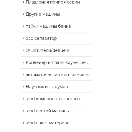
Плавления припоя серии
Другие машины
пайки машины банке
pcb сепаратор
Очистители/defluers
Конвейер и платы вручение оборудования
автоматический винт замок машины
Научных инструмент
smd компоненты счетчик
smd лентой машины
smd пакет материал