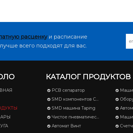
латную расценку
и расписание
лучше всего подходят для вас.
ОЛО
КАТАЛОГ ПРОДУКТОВ
АВНАЯ
PCB сепаратор
Машина
SMD компонентов Счетчик
Оборудов
ОДУКТЫ
SMD машина Taping
Автоматичес
ВАРЫ
Чистое пневматический трафарета
Машина для
УГА
Автомат Винт
Счетчи