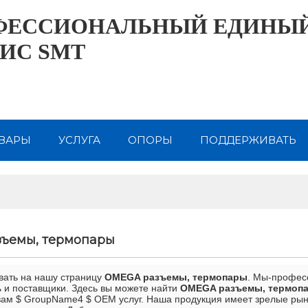
ФЕССИОНАЛЬНЫЙ ЕДИНЫ
ИС SMT
ВАРЫ
УСЛУГА
ОПОРЫ
ПОДДЕРЖИВАТЬ
НАМИ
О САМ
КОНТАКТ СЭМ
ИНФОРМАЦИ
ъемы, термопары
вать на нашу страницу
OMEGA разъемы, термопары
. Мы-профе
 и поставщики. Здесь вы можете найти
OMEGA разъемы, термоп
ам $ GroupName4 $ OEM услуг. Наша продукция имеет зрелые рынк