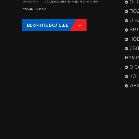
очистки ， оборудования для очистки
ОП
сточных вод.
ПО
О Н
ВЫУЧИТЬ БОЛЬШЕ
ВИ
НО
СВЯ
НАМ
О С
КОН
ИН