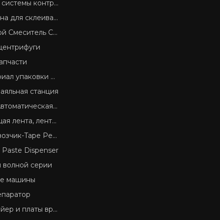
системы контроля
для склеивания SMD
 Смеситель Cream
центрифуги
апчасти
ал упаковки SMD
аяльная станция
ическая машина для резки ленты
лента крышки, пластиковые изделия Reel
к-Tape Peel сил Tester
r Paste Dispenser
 волной серии
ие машины
епаратор
платы вручение оборудования