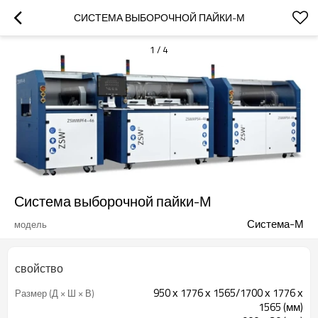
СИСТЕМА ВЫБОРОЧНОЙ ПАЙКИ-М
1
/
4
Система выборочной пайки-М
Система-М
модель
свойство
950 х 1776 х 1565/1700 х 1776 х
Размер (Д × Ш × В)
1565 (мм)