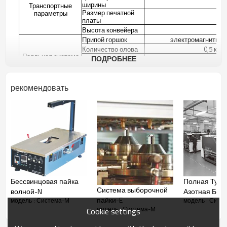
ширины
50
Транспортные
Размер печатной
параметры
платы
500
Высота конвейера
900
Припой горшок
электромагнитный
Количество олова
0,5 кг /
Паяльная система
ПОДРОБНЕЕ
Потребление азота
1.5-2m³
один горшок / двойн
номера припоя
индивиду
рекомендовать
Бессвинцовая пайка
Полная Тунн
Система выборочной
волной-N
Азотная Бес
пайки-E
модель : Система-М
модель : Сист
Пайка-V
один горшок
модель : Система-М
Cookie settings