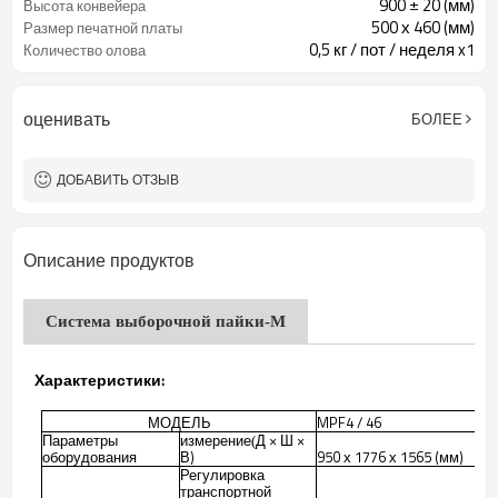
900 ± 20 (мм)
Высота конвейера
500 х 460 (мм)
Размер печатной платы
0,5 кг / пот / неделя x1
Количество олова
оценивать
БОЛЕЕ
ДОБАВИТЬ ОТЗЫВ
Описание продуктов
Система выборочной пайки-М
Характеристики:
МОДЕЛЬ
MPF4 / 46
Параметры
измерение
Д × Ш ×
(
оборудования
В)
950 х 1776 х 1565 (мм)
Регулировка
транспортной